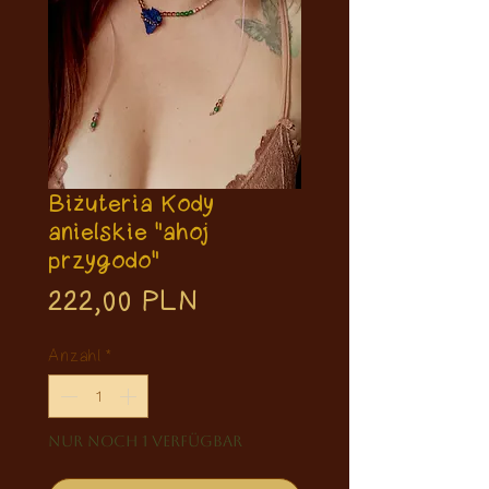
Biżuteria Kody
anielskie "ahoj
przygodo"
Preis
222,00 PLN
Anzahl
*
Nur noch 1 verfügbar