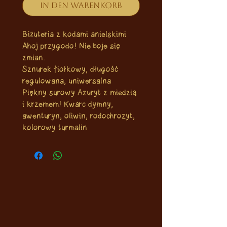
In den Warenkorb
Biżuteria z kodami anielskimi
Ahoj przygodo! Nie boje się
zmian.
Sznurek fiołkowy, długość
regulowana, uniwersalna
Piękny surowy Azuryt z miedzią
i krzemem! Kwarc dymny,
awenturyn, oliwin, rodochrozyt,
kolorowy turmalin