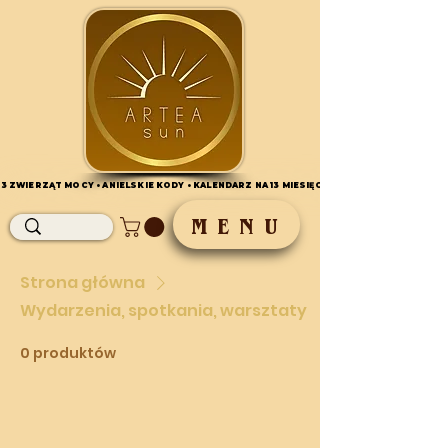
 13 ZWIERZĄT MOCY • ANIELSKIE KODY • KALENDARZ NA 13 MIESIĘCY•
 13 ZWIERZĄT MOCY • ANIELSKIE KODY • KALENDARZ NA 13 MIESIĘCY•
M E N U
Strona główna
Wydarzenia, spotkania, warsztaty
0 produktów