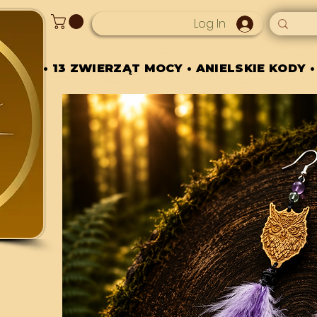
Log In
• 13 ZWIERZĄT MOCY • ANIELSKIE KODY •
• 13 ZWIERZĄT MOCY • ANIELSKIE KODY •