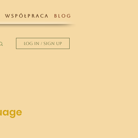
W S P Ó Ł P R A C A
B L O G
Log in / Sign up
guage