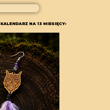
 KALENDARZ NA 13 MIESIĘCY•
 KALENDARZ NA 13 MIESIĘCY•