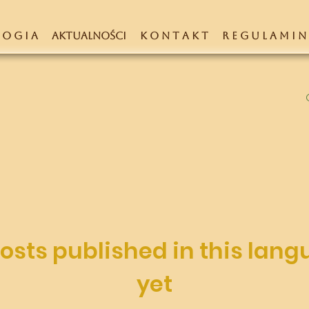
 O G I A
AKTUALNOŚCI
K O N T A K T
R E G U L A M I N
osts published in this lan
yet