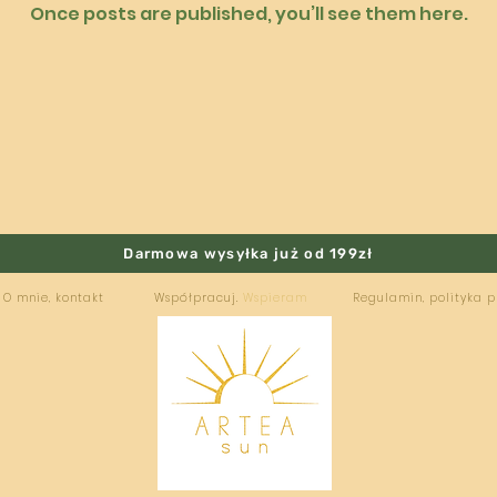
Once posts are published, you’ll see them here.
Darmowa wysyłka już od 199zł
O mnie, kontakt
Współpracuj.
Wspieram
Regulamin, polityka 
ARTEA
SUN
HANDMADE