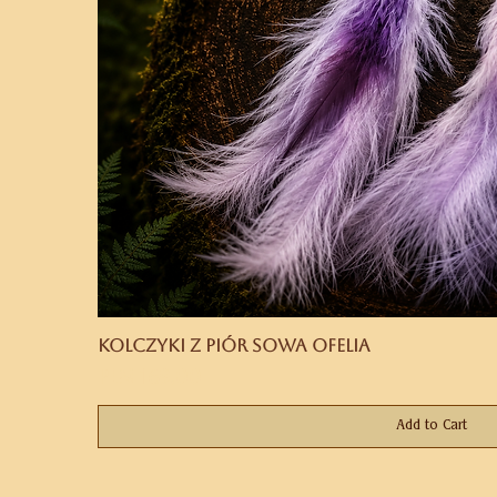
Kolczyki z piór Sowa Ofelia
Price
PLN 169.00
Add to Cart