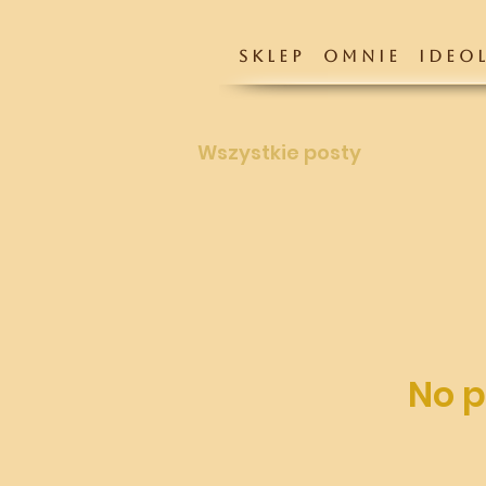
S K L E P
O M N I E
I D E O L
Wszystkie posty
No p