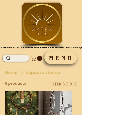
 13 ZWIERZĄT MOCY • ANIELSKIE KODY • KALENDARZ NA 13 MIESIĘCY•
 13 ZWIERZĄT MOCY • ANIELSKIE KODY • KALENDARZ NA 13 MIESIĘCY•
M E N U
Home
Łapacze słońca
6 products
Filter & Sort