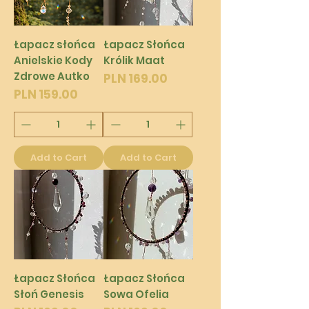
Łapacz słońca
Łapacz Słońca
Anielskie Kody
Królik Maat
Zdrowe Autko
Price
PLN 169.00
Price
PLN 159.00
Add to Cart
Add to Cart
Łapacz Słońca
Łapacz Słońca
Słoń Genesis
Sowa Ofelia