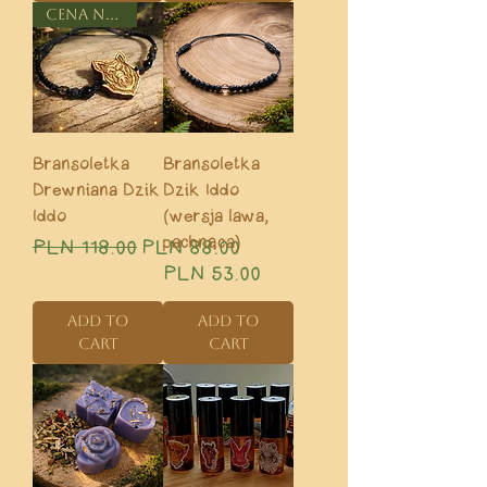
CENA NA START
Bransoletka
Bransoletka
Drewniana Dzik
Dzik Iddo
Iddo
(wersja lawa,
pachnąca)
Regular Price
Sale Price
PLN 118.00
PLN 88.00
Price
PLN 53.00
Add to
Add to
Cart
Cart