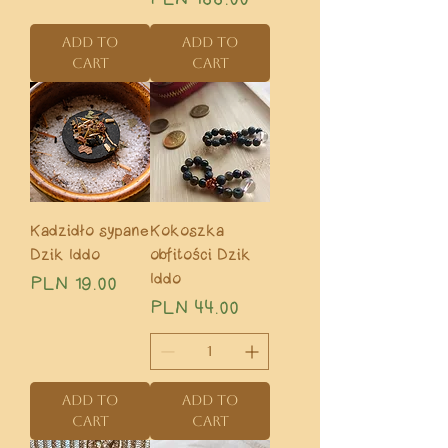
Add to
Add to
Cart
Cart
Kadzidło sypane
Kokoszka
Dzik Iddo
obfitości Dzik
Iddo
Price
PLN 19.00
Price
PLN 44.00
Add to
Add to
Cart
Cart