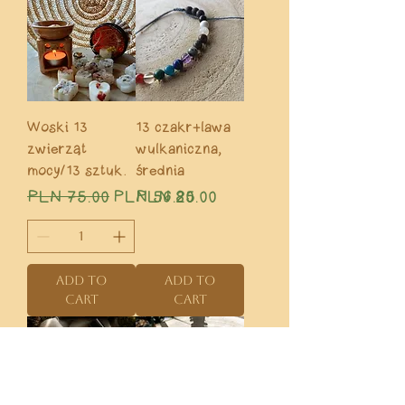
Woski 13
13 czakr+lawa
zwierząt
wulkaniczna,
mocy/13 sztuk.
średnia
Regular Price
Sale Price
Price
PLN 75.00
PLN 56.25
PLN 80.00
Add to
Add to
Cart
Cart