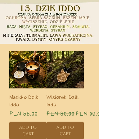
Mazidło Dzik
Wisiorek Dzik
Iddo
Iddo
Price
Regular Price
Sale Price
PLN 55.00
PLN 80.00
PLN 69.00
Add to
Add to
Cart
Cart