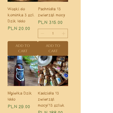
Woski do
Pachnidła 13
kominka 3 szt.
zwierząt mocy
Dzik Iddo
Price
PLN 315.00
Price
PLN 20.00
Add to
Add to
Cart
Cart
Mgiełka Dzik
Kadzidła 13
Iddo
zwierząt
mocy/13 sztuk
Price
PLN 29.00
Price
PLN 188.00