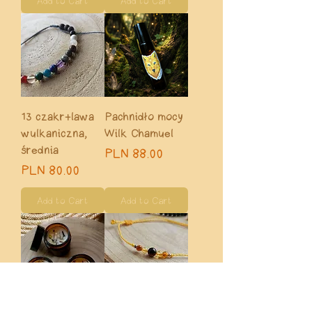
Add to Cart
Add to Cart
13 czakr+lawa
Pachnidło mocy
wulkaniczna,
Wilk Chamuel
średnia
Price
PLN 88.00
Price
PLN 80.00
Add to Cart
Add to Cart