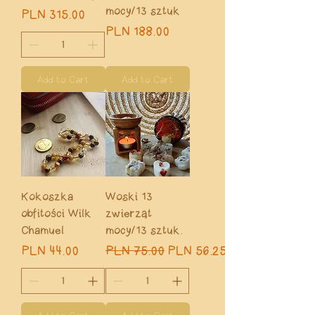
mocy/13 sztuk
Price
PLN 315.00
Price
PLN 188.00
Add to Cart
Add to Cart
Kokoszka
Woski 13
obfitości Wilk
zwierząt
Chamuel
mocy/13 sztuk.
Price
Regular Price
Sale Price
PLN 44.00
PLN 75.00
PLN 56.25