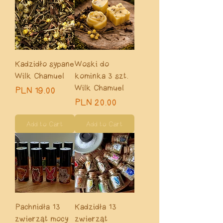
Kadzidło sypane
Woski do
Wilk Chamuel
kominka 3 szt.
Wilk Chamuel
Price
PLN 19.00
Price
PLN 20.00
Add to Cart
Add to Cart
Pachnidła 13
Kadzidła 13
zwierząt mocy
zwierząt