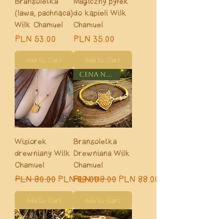
Bransoletka
Magiczny pyłek
(lawa, pachnąca)
do kąpieli Wilk
Wilk Chamuel
Chamuel
Price
Price
PLN 53.00
PLN 35.00
Add to Cart
Add to Cart
CENA NA START
Wisiorek
Bransoletka
drewniany Wilk
Drewniana Wilk
Chamuel
Chamuel
Regular Price
Sale Price
Regular Price
Sale Price
PLN 80.00
PLN 69.00
PLN 118.00
PLN 88.00
Add to Cart
Add to Cart