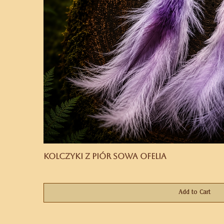
Kolczyki z piór Sowa Ofelia
Price
PLN 169.00
Add to Cart