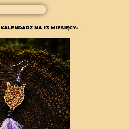
 KALENDARZ NA 13 MIESIĘCY•
 KALENDARZ NA 13 MIESIĘCY•