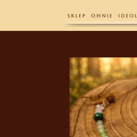
S K L E P
O M N I E
I D E O L