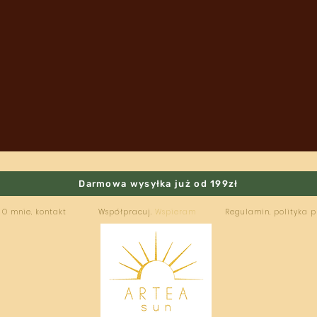
Darmowa wysyłka już od 199zł
O mnie, kontakt
Współpracuj.
Wspieram
Regulamin, polityka 
ARTEA
SUN