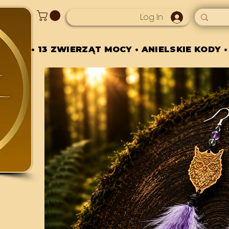
Log In
• 13 ZWIERZĄT MOCY • ANIELSKIE KODY •
• 13 ZWIERZĄT MOCY • ANIELSKIE KODY •