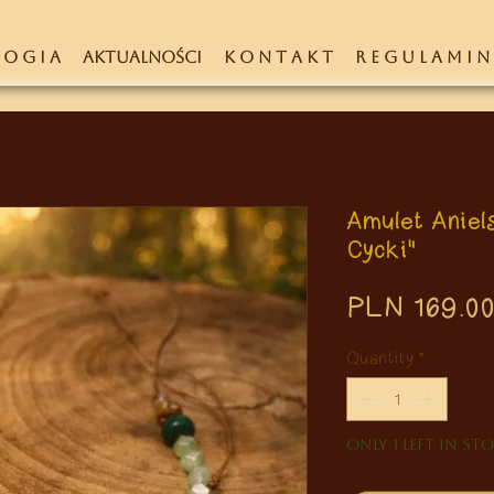
 O G I A
AKTUALNOŚCI
K O N T A K T
R E G U L A M I N
Amulet Aniel
Cycki"
PLN 169.0
Quantity
*
Only 1 left in st