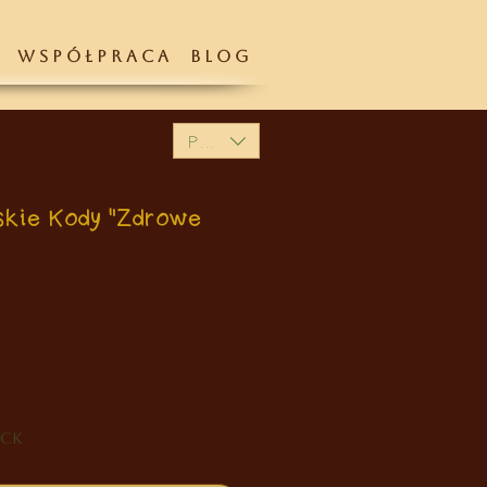
W S P Ó Ł P R A C A
B L O G
PLN (zł)
skie Kody "Zdrowe
Price
0
ock