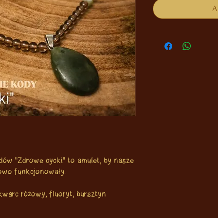
A
odów "Zdrowe cycki" to amulet, by nasze
rowo funkcjonowały.
kwarc różowy, fluoryt, bursztyn