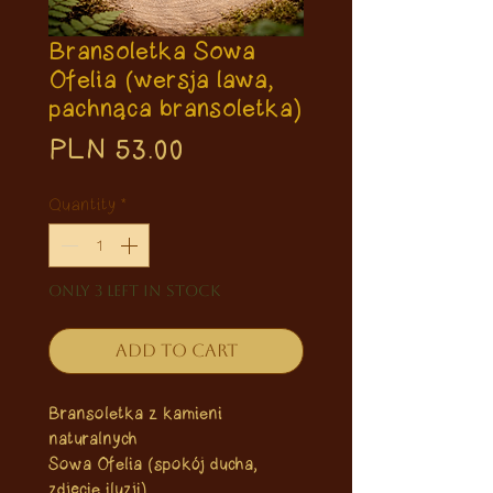
Bransoletka Sowa
Ofelia (wersja lawa,
pachnąca bransoletka)
Price
PLN 53.00
Quantity
*
Only 3 left in stock
Add to Cart
Bransoletka z kamieni
naturalnych
Sowa Ofelia (spokój ducha,
zdjęcie iluzji)