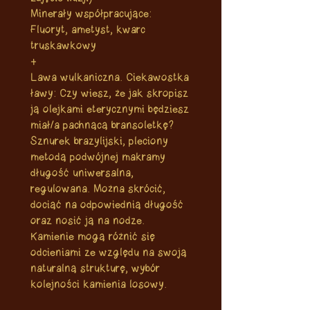
Minerały współpracujące:
Fluoryt, ametyst, kwarc
truskawkowy
+
Lawa wulkaniczna. Ciekawostka
ławy: Czy wiesz, że jak skropisz
ją olejkami eterycznymi będziesz
miał/a pachnącą bransoletkę?
Sznurek brazylijski, pleciony
metodą podwójnej makramy
długość uniwersalna,
regulowana. Można skrócić,
dociąć na odpowiednią długość
oraz nosić ją na nodze.
Kamienie mogą różnić się
odcieniami ze względu na swoją
naturalną strukturę, wybór
kolejności kamienia losowy.