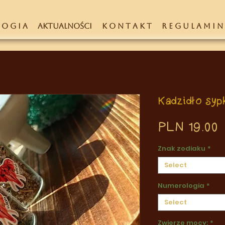
 O G I A
AKTUALNOŚCI
K O N T A K T
R E G U L A M I N
Kadzidło syp
P
PLN 19.00
Znak zodiaku
*
Select
Numerologia
*
Select
Zwierzę mocy:
*