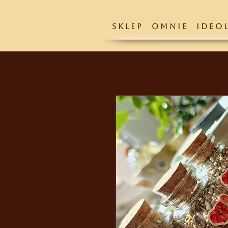
S K L E P
O M N I E
I D E O L