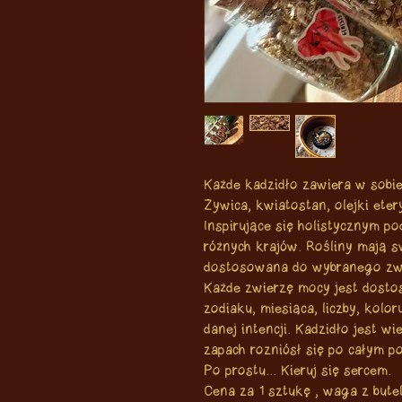
Każde kadzidło zawiera w sobie
Żywica, kwiatostan, olejki eter
Inspirujące się holistycznym pod
różnych krajów. Rośliny mają s
dostosowana do wybranego zwi
Każde zwierzę mocy jest dost
zodiaku, miesiąca, liczby, kolo
danej intencji. Kadzidło jest w
zapach rozniósł się po całym 
Po prostu... Kieruj się sercem.
Cena za 1 sztukę , waga z bute