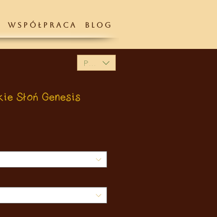
W S P Ó Ł P R A C A
B L O G
PLN (zł)
kie Słoń Genesis
rice