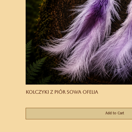
Kolczyki z piór Sowa Ofelia
Price
PLN 169.00
Add to Cart