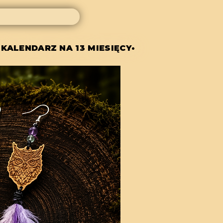
 KALENDARZ NA 13 MIESIĘCY•
 KALENDARZ NA 13 MIESIĘCY•