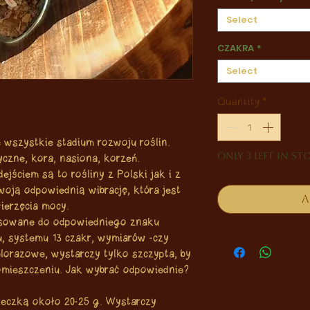
Select
CZAKRA
*
Select
Quantity
*
 wszystkie stadium rozwoju roślin.
Only 3 left in st
yczne, kora, nasiona, korzeń.
ejściem są to rośliny z Polski jak i z
woją odpowiednią wibrację, która jest
A
erzęcia mocy.
osowane do odpowiedniego znaku
ru, systemu 13 czakr, wymiarów -czy
ielorazowe, wystarczy tylko szczypta, by
pomieszczeniu. Jak wybrać odpowiednie?
leczką około 20-25 g. Wystarczy