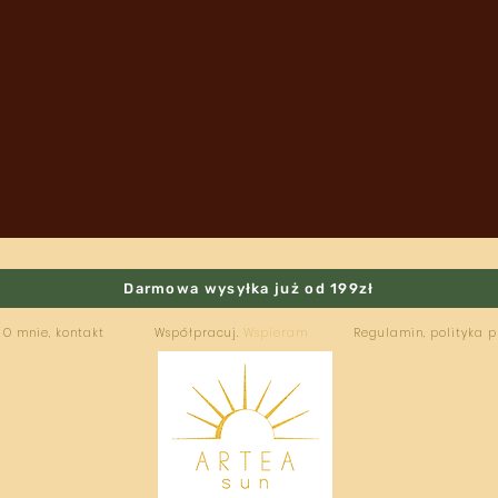
Darmowa wysyłka już od 199zł
O mnie, kontakt
Współpracuj.
Wspieram
Regulamin, polityka 
ARTEA
SUN