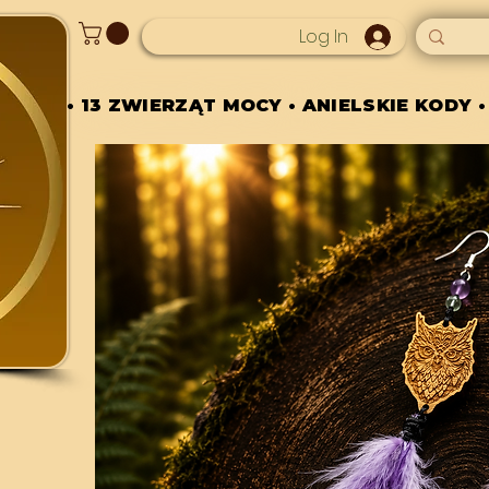
Log In
• 13 ZWIERZĄT MOCY • ANIELSKIE KODY •
• 13 ZWIERZĄT MOCY • ANIELSKIE KODY •