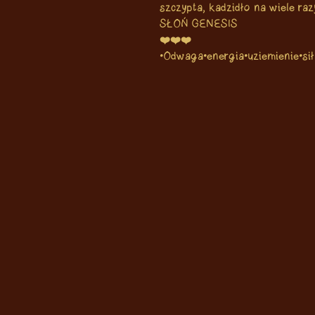
szczypta, kadzidło na wiele raz
SŁOŃ GENESIS
❤️❤️❤️
•Odwaga•energia•uziemienie•sił