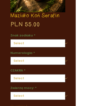
Mazidło Koń Serafin
Price
PLN 55.00
Znak zodiaku
*
Numerologia
*
CZAKRA
*
Zwierzę mocy:
*
Quantity
*