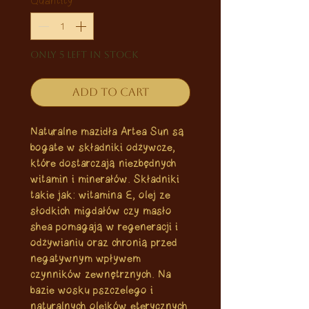
Only 5 left in stock
Add to Cart
Naturalne mazidła Artea Sun są
bogate w składniki odżywcze,
które dostarczają niezbędnych
witamin i minerałów. Składniki
takie jak: witamina E, olej ze
słodkich migdałów czy masło
shea pomagają w regeneracji i
odżywianiu oraz chronią przed
negatywnym wpływem
czynników zewnętrznych. Na
bazie wosku pszczelego i
naturalnych olejków eterycznych