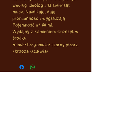
według ideologii 13 zwierząt
mocy. Nawilżają, dają
promienność i wygładzają.
Pojemność aż 60 ml.
Wydajny z kamieniem -bronzyt w
środku.
•niauli• bergamota• czarny pieprz
• brzoza •szałwia•