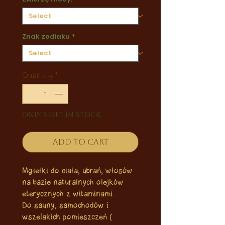
Znak zodiaku
*
Quantity
*
Only 5 left in stock
Add to Cart
Mgiełki do ciała, ubrań, włosów
na bazie naturalnych olejków
eterycznych z witaminami.
Do sauny, samochodów i
wszelakich pomieszczeń (