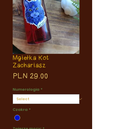
Mgiełka Kot
Zachariasz
Price
PLN 29.00
Numerologia
*
Czakra
*
Zwierzę mocy:
*