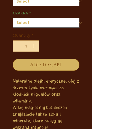
CZAKRA
*
Quantity
*
Add to Cart
Naturalne olejki eteryczne, olej z
drzewa życia moringa, ze
słodkich migdałów oraz
witaminy.
W tej magicznej buteleczce
znajdziecie także zioła i
minerały, które potęgują
wybraną intencję!