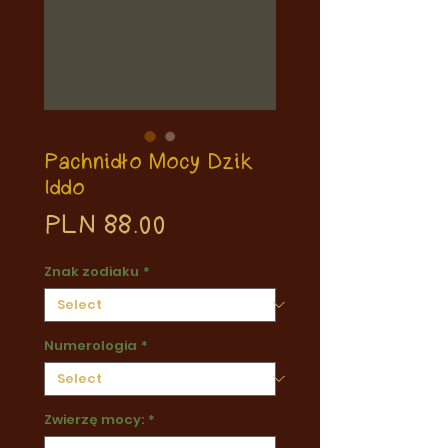
Pachnidło Mocy Dzik
Iddo
Price
PLN 88.00
Znak zodiaku
*
Numerologia
*
Zwierzę mocy:
*