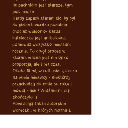
Im pachnidło jest starsze, tym
jest lepsze.
Każdy zapach staram się, by był
do siebie baaardzo podobny-
chociaż wiadomo- każda
buteleczka jest unikatowa,
ponieważ wszystko mieszam
ręcznie. To długi proces w
którym ważna jest nie tylko
proporcja, ale i też czas.
Około 10 ml, w roll upie- starcza
na wiele miesięcy - niektórzy
przychodzą do mnie po roku i
mówią - ach ! Właśnie mi się
skończyło ;)
Powracają także autorskie
woreczki, w których można z
łatwością przechowywać nasze
pachnidła i zabrać je ze sobą w