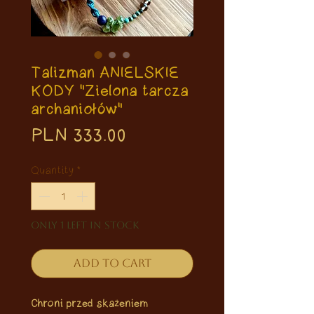
Talizman ANIELSKIE
KODY "Zielona tarcza
archaniołów"
Price
PLN 333.00
Quantity
*
Only 1 left in stock
Add to Cart
Chroni przed skażeniem