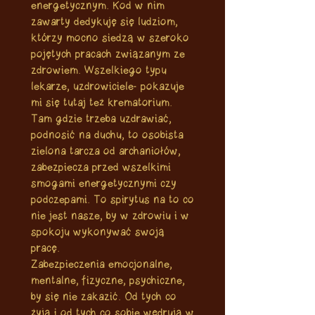
energetycznym. Kod w nim
zawarty dedykuję się ludziom,
którzy mocno siedzą w szeroko
pojętych pracach związanym ze
zdrowiem. Wszelkiego typu
lekarze, uzdrowiciele- pokazuje
mi się tutaj też krematorium.
Tam gdzie trzeba uzdrawiać,
podnosić na duchu, to osobista
zielona tarcza od archaniołów,
zabezpiecza przed wszelkimi
smogami energetycznymi czy
podczepami. To spirytus na to co
nie jest nasze, by w zdrowiu i w
spokoju wykonywać swoją
pracę.
Zabezpieczenia emocjonalne,
mentalne, fizyczne, psychiczne,
by się nie zakazić. Od tych co
żyją i od tych co sobie wędrują w