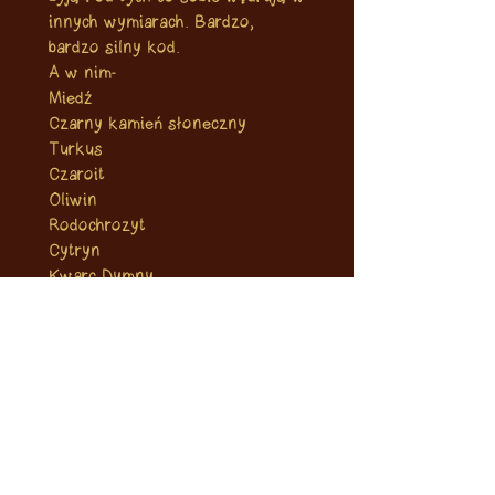
innych wymiarach. Bardzo,
bardzo silny kod.
A w nim-
Miedź
Czarny kamień słoneczny
Turkus
Czaroit
Oliwin
Rodochrozyt
Cytryn
Kwarc Dymny
Czarny turmalin
Morganit
#rękodzieło
#minerały
#kodyanielskie
#pracowniaartystyczna
#holistyka
#talizman