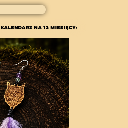
 KALENDARZ NA 13 MIESIĘCY•
 KALENDARZ NA 13 MIESIĘCY•