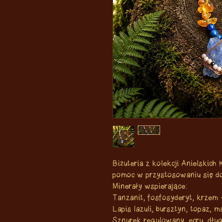
Biżuteria z kolekcji Anielskich
pomoc w przystosowaniu się 
Minerały wspierające:
Tanzanit, fosfosyderyt, krzem 
Lapis lazuli, bursztyn, topaz, m
Sznurek regulowany, ecru, dłu