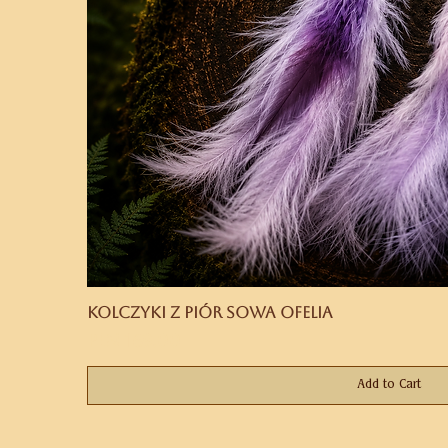
Kolczyki z piór Sowa Ofelia
Price
PLN 169.00
Add to Cart