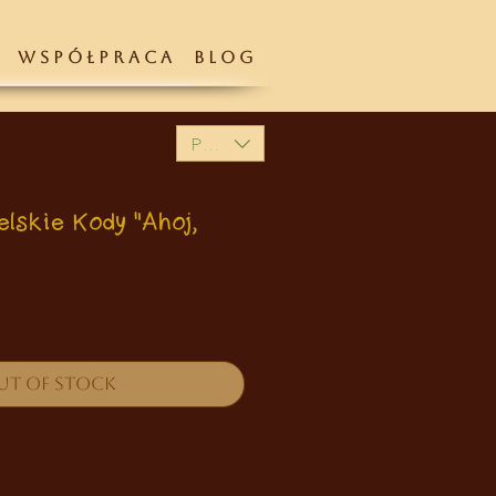
W S P Ó Ł P R A C A
B L O G
PLN (zł)
elskie Kody "Ahoj,
Price
0
ut of Stock