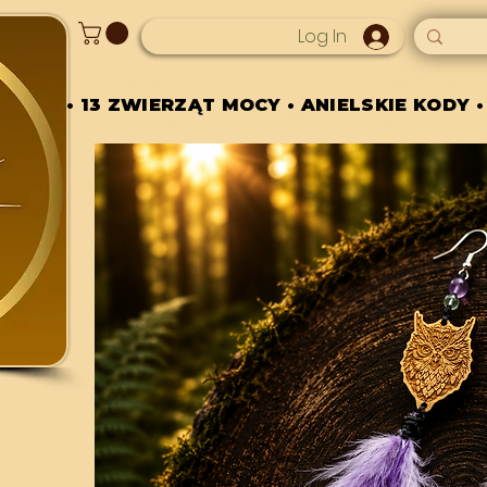
Log In
• 13 ZWIERZĄT MOCY • ANIELSKIE KODY •
• 13 ZWIERZĄT MOCY • ANIELSKIE KODY •