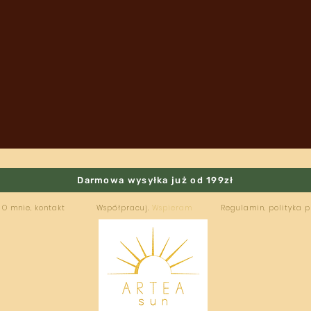
Darmowa wysyłka już od 199zł
O mnie, kontakt
Współpracuj.
Wspieram
Regulamin, polityka 
ARTEA
SUN