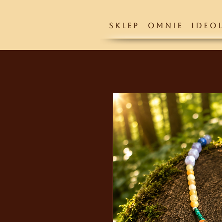
S K L E P
O M N I E
I D E O L