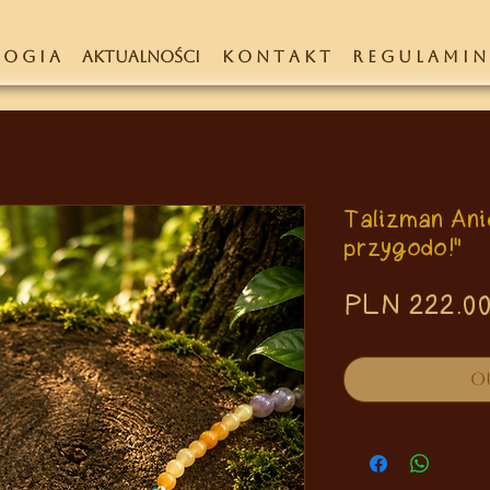
 O G I A
AKTUALNOŚCI
K O N T A K T
R E G U L A M I N
Talizman Ani
przygodo!"
PLN 222.0
O