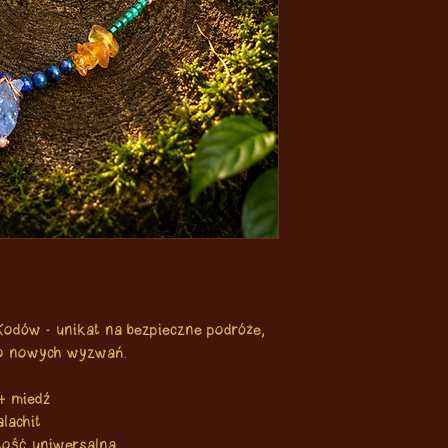
 Kodów - unikat na bezpieczne podróże,
do nowych wyzwań.
+ miedź
alachit
gość uniwersalna.