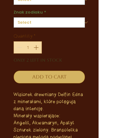
Znak zodiaku
*
Quantity
*
Only 2 left in stock
Add to Cart
Wisiorek drewniany Delfin Edna
z minerałami, które potęgują
daną intencję.
Minerały wspierające:
Angelit, Akwamaryn, Apatyt
Sznurek zielony. Bransoletka
pleciona metodą podwójnej