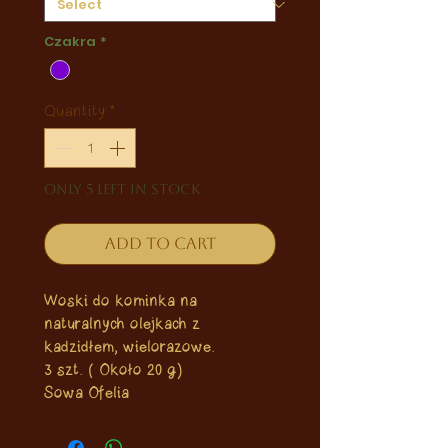
Czakra
*
Quantity
*
Only 5 left in stock
Add to Cart
Woski do kominka na
naturalnych olejkach z
kadzidłem, wielorazowe.
3 szt. ( Około 20 g)
Sowa Ofelia