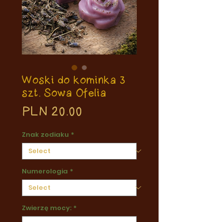
Woski do kominka 3
szt. Sowa Ofelia
Price
PLN 20.00
Znak zodiaku
*
Numerologia
*
Zwierzę mocy:
*