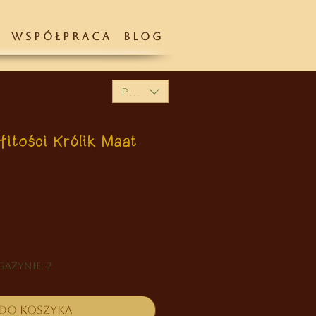
W S P Ó Ł P R A C A
B L O G
PLN (zł)
itości Królik Maat
na
azynie: 2
 do koszyka