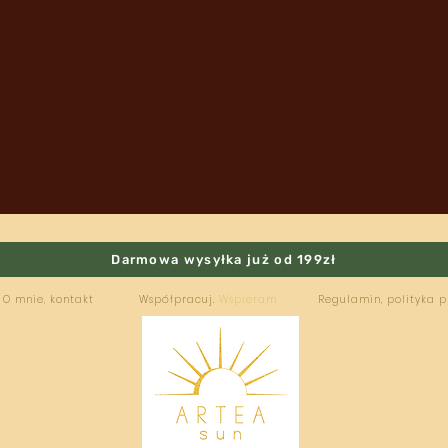
Darmowa wysyłka już od 199zł
O mnie, kontakt
Współpracuj.
Wspieram
Regulamin, polityka 
ARTEA
SUN