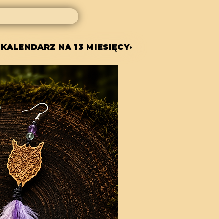
 KALENDARZ NA 13 MIESIĘCY•
 KALENDARZ NA 13 MIESIĘCY•