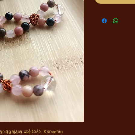
zyciągający obfitość. Kamienie