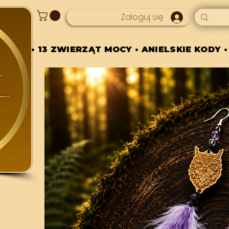
Zaloguj się
• 13 ZWIERZĄT MOCY • ANIELSKIE KODY •
• 13 ZWIERZĄT MOCY • ANIELSKIE KODY •