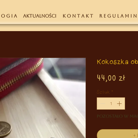
 O G I A
AKTUALNOŚCI
K O N T A K T
R E G U L A M I N
Kokoszka obf
Ce
44,00 zł
Sztuk
*
Pozostało w mag
+