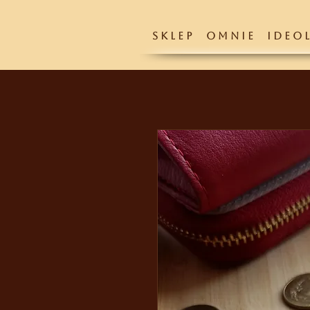
S K L E P
O M N I E
I D E O L