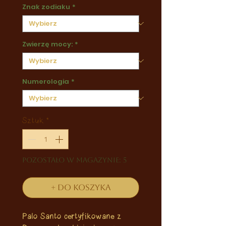
Znak zodiaku
*
Zwierzę mocy:
*
Numerologia
*
Sztuk
*
Pozostało w magazynie: 5
+ do koszyka
Palo Santo certyfikowane z