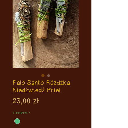
Palo Santo Różdżka
Niedźwiedź Priel
Cena
23,00 zł
Czakra
*