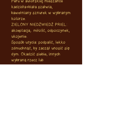
Peru w autorskiej mieszance
kadzidła+biała szałwia,
bawełniany sznurek w wybranym
kolorze.
ZIELONY NIEDŹWIEDŹ PRIEL:
akceptacja,. miłość, odpoczynek,
ukojenie.
Sposób użycia: podpalić, lekko
zdmuchnąć, by zaczął unosić się
dym. Okadzić siebie, innych
wybraną rzecz lub
pomieszczenie.