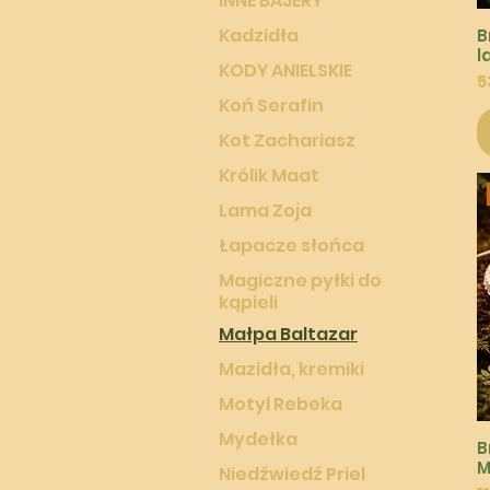
INNE BAJERY
Kadzidła
B
l
KODY ANIELSKIE
C
5
Koń Serafin
Kot Zachariasz
Królik Maat
Lama Zoja
Łapacze słońca
Magiczne pyłki do
kąpieli
Małpa Baltazar
Mazidła, kremiki
Motyl Rebeka
Mydełka
B
M
Niedźwiedź Priel