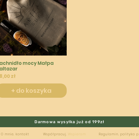
Podgląd
achnidło mocy Małpa
altazar
ena
8,00 zł
+ do koszyka
Darmowa wysyłka już od 199zł
O mnie, kontakt
Współpracuj.
Wspieram
Regulamin, polityka 