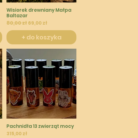
Podgląd
Wisiorek drewniany Małpa
Baltazar
Regularna cena
80,00 zł
Cena rabatowa
69,00 zł
+ do koszyka
Podgląd
Pachnidła 13 zwierząt mocy
Cena
315,00 zł