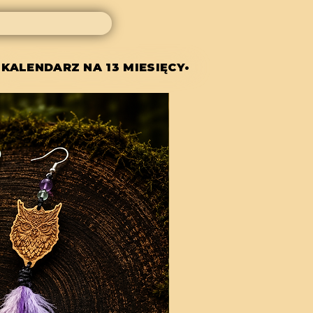
 KALENDARZ NA 13 MIESIĘCY•
 KALENDARZ NA 13 MIESIĘCY•