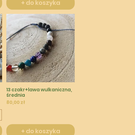
+ do koszyka
Podgląd
13 czakr+lawa wulkaniczna,
średnia
Cena
80,00 zł
+ do koszyka