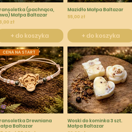
Podgląd
Podgląd
ransoletka (pachnąca,
Mazidło Małpa Baltazar
awa) Małpa Baltazar
Cena
55,00 zł
ena
3,00 zł
+ do koszyka
+ do koszyka
CENA NA START
Podgląd
Podgląd
ransoletka Drewniana
Woski do kominka 3 szt.
ałpa Baltazar
Małpa Baltazar