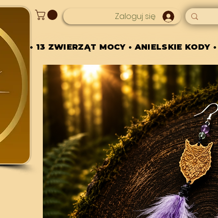
Zaloguj się
• 13 ZWIERZĄT MOCY • ANIELSKIE KODY •
• 13 ZWIERZĄT MOCY • ANIELSKIE KODY •