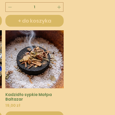
+ do koszyka
Podgląd
Kadzidło sypkie Małpa
Baltazar
Cena
19,00 zł