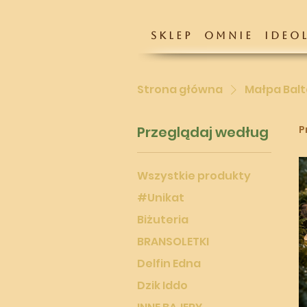
S K L E P
O M N I E
I D E O L
Strona główna
Małpa Balt
Przeglądaj według
P
Wszystkie produkty
#Unikat
Biżuteria
BRANSOLETKI
Delfin Edna
Dzik Iddo