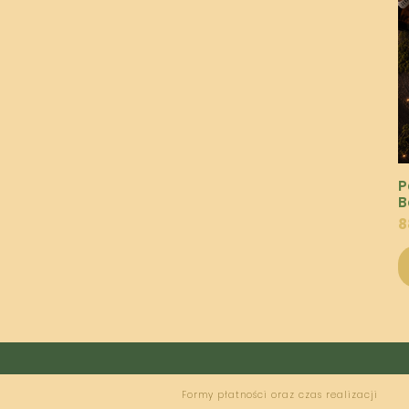
P
B
C
8
Formy płatności oraz czas realizacji