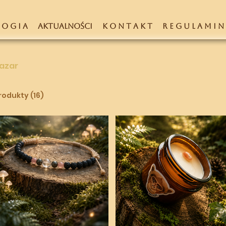
 O G I A
AKTUALNOŚCI
K O N T A K T
R E G U L A M I N
azar
rodukty (16)