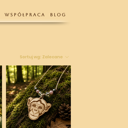
W S P Ó Ł P R A C A
B L O G
Sortuj wg:
Zalecane