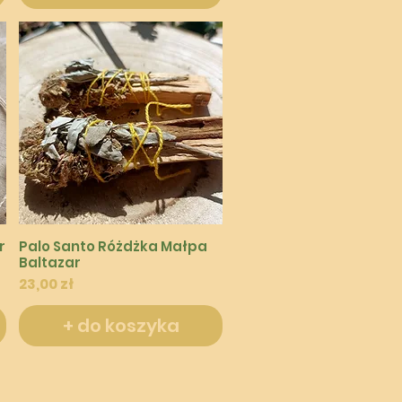
Podgląd
r
Palo Santo Różdżka Małpa
Baltazar
Cena
23,00 zł
+ do koszyka