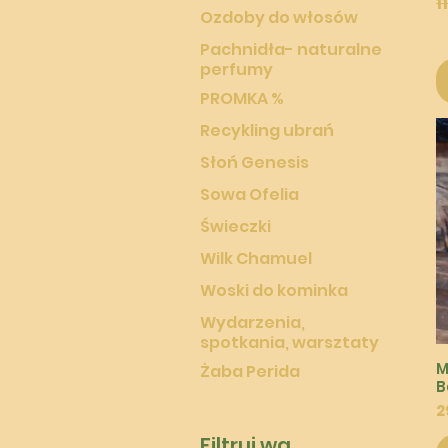
R
1
Ozdoby do włosów
Pachnidła- naturalne
perfumy
PROMKA %
Recykling ubrań
Słoń Genesis
Sowa Ofelia
Świeczki
Wilk Chamuel
Woski do kominka
Wydarzenia,
spotkania, warsztaty
M
Żaba Perida
B
C
2
Filtruj wg