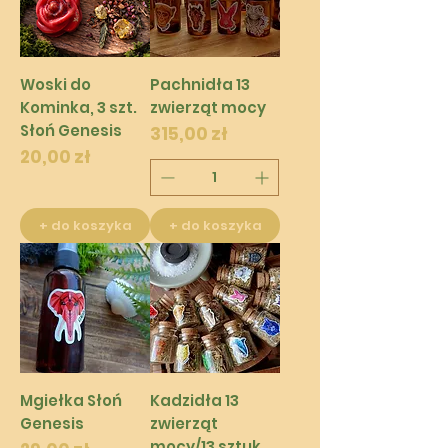
Woski do
Pachnidła 13
Kominka, 3 szt.
zwierząt mocy
Słoń Genesis
Cena
315,00 zł
Cena
20,00 zł
+ do koszyka
+ do koszyka
Mgiełka Słoń
Kadzidła 13
Genesis
zwierząt
mocy/13 sztuk