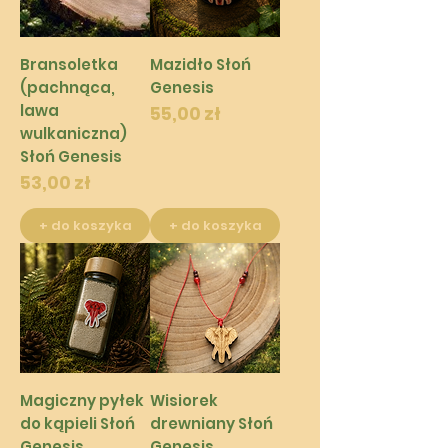
Bransoletka
Mazidło Słoń
(pachnąca,
Genesis
lawa
Cena
55,00 zł
wulkaniczna)
Słoń Genesis
Cena
53,00 zł
+ do koszyka
+ do koszyka
Magiczny pyłek
Wisiorek
do kąpieli Słoń
drewniany Słoń
Genesis
Genesis