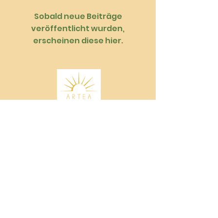
Sobald neue Beiträge
veröffentlicht wurden,
erscheinen diese hier.
Zbieraj gwiazdki na nagrody
Formy płatności oraz czas realizacji
O mnie, kontakt
Współpracuj.
Wspieram
Regulamin, polityka prywatności
Darmowa wysyłka już od 199zł