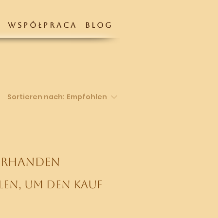
W S P Ó Ł P R A C A
B L O G
Sortieren nach:
Empfohlen
orhanden
len, um den Kauf