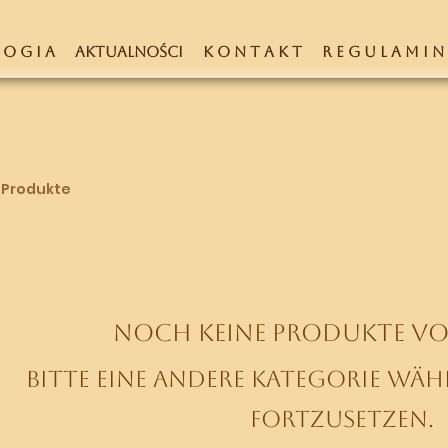
 O G I A
AKTUALNOŚCI
K O N T A K T
R E G U L A M I N
 Produkte
Noch keine Produkte v
Bitte eine andere Kategorie wäh
fortzusetzen.