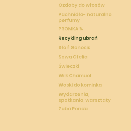
Ozdoby do włosów
Pachnidła- naturalne
perfumy
PROMKA %
Recykling ubrań
Słoń Genesis
Sowa Ofelia
Świeczki
Wilk Chamuel
Woski do kominka
Wydarzenia,
spotkania, warsztaty
Żaba Perida