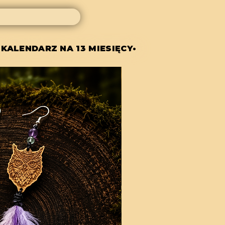
 KALENDARZ NA 13 MIESIĘCY•
 KALENDARZ NA 13 MIESIĘCY•