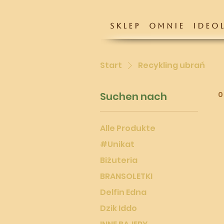
S K L E P
O M N I E
I D E O L
Start
Recykling ubrań
Suchen nach
0
Alle Produkte
#Unikat
Biżuteria
BRANSOLETKI
Delfin Edna
Dzik Iddo