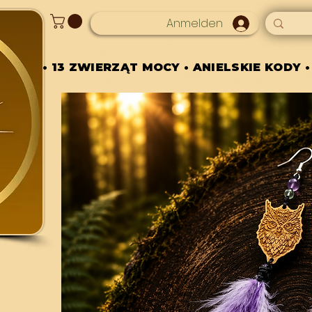
Anmelden
• 13 ZWIERZĄT MOCY • ANIELSKIE KODY •
• 13 ZWIERZĄT MOCY • ANIELSKIE KODY •