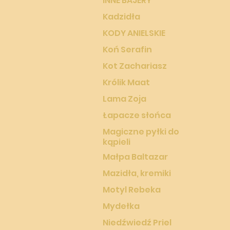
INNE BAJERY
Kadzidła
KODY ANIELSKIE
Koń Serafin
Kot Zachariasz
Królik Maat
Lama Zoja
Łapacze słońca
Magiczne pyłki do
kąpieli
Małpa Baltazar
Mazidła, kremiki
Motyl Rebeka
Mydełka
Niedźwiedź Priel