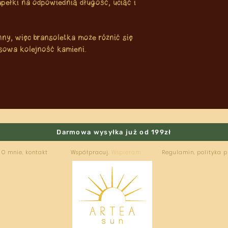
upełki na odpowiednią długość, uciąć i
nny, więc bransoletka może różnić się
osowa kolejność kamieni.
Darmowa wysyłka już od 199zł
O mnie, kontakt
Współpracuj.
Wspieram
Regulamin, polityka 
ARTEA
SUN