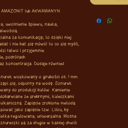
, AMAZONIT lub AKWAMANYN
a, uwolnienie śpiewu, nauka,
atwością.
ialna za komunikację, to dzięki niej
ć i nie bać się mówić to co się myśli,
zi łatwo i przyjemnie.
ie, podróżach
raz koncentracja. Dodaje również
nurek woskowany o grubości ok.1 mm.
trzępi się, odporny na wodę. Sznurek
wany do produkcji butów. Kamienie
iedobarwiane ze srebrnymi, kuleczkami
wulkaniczną. Zapięcie zrobione metodą
ować jako zapięcie tzw. Lilou, by
oletka regulowana, uniwersalna. Można
sznureczki są za długie w każdej chwili