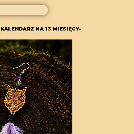
 KALENDARZ NA 13 MIESIĘCY•
 KALENDARZ NA 13 MIESIĘCY•