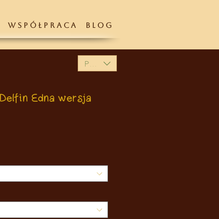
W S P Ó Ł P R A C A
B L O G
PLN (zł)
Delfin Edna wersja
Preis