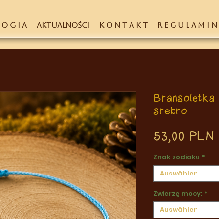
 O G I A
AKTUALNOŚCI
K O N T A K T
R E G U L A M I N
Bransoletka 
srebro
53,00 PLN
Znak zodiaku
*
Auswählen
Zwierzę mocy:
*
Auswählen