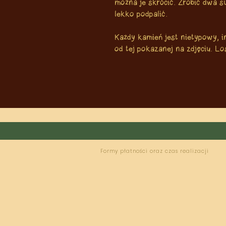
można je skrócić. Zrobić dwa s
lekko podpalić.
Każdy kamień jest nietypowy, i
od tej pokazanej na zdjęciu. L
Formy płatności oraz czas realizacji