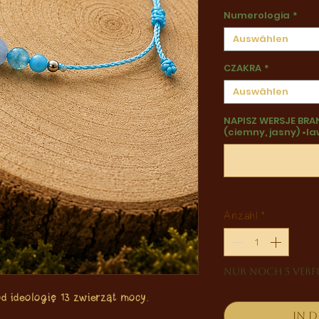
Numerologia
*
Auswählen
CZAKRA
*
Auswählen
NAPISZ WERSJE BRAN
(ciemny, jasny) •l
Anzahl
*
Nur noch 5 ver
 ideologię 13 zwierząt mocy.
In 