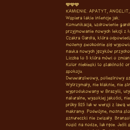
🩵🩵🩵
KAMIENIE: APATYT, ANGELIT
Wspiera takie intencje jak:
Komunikacja, uzdrowienie gardł
przyjmowanie nowych lekcji z ł
Czakra Gardła, która odpowiedz
możemy swobodnie się wypowiada
nauka nowych języków przychod
Liczba to 5 która mówi o zmian
Kolor niebieski to stabilność o
spokoju.
Dwuwarstwowy, poliestrowy sz
Wytrzymały, nie blaknie, nie s
wyprodukowany w Brazylii, uży
naturalne, wysokiej jakości, n
próby 925 lub w wersji z lawą 
makramy. Podwójne, można stos
sznureczki nie zwisały. Brans
nosić na nodze, lub ręce. Jeśli 