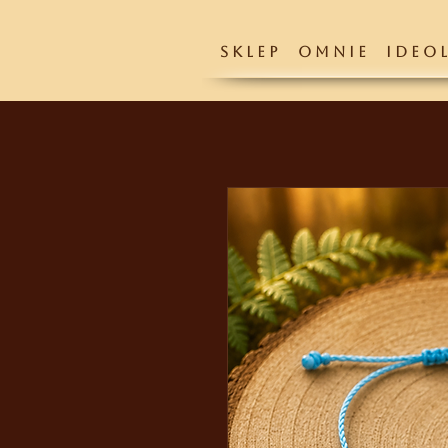
S K L E P
O M N I E
I D E O L