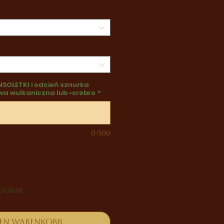
SOLETKI i odcień sznurka
awa wulkaniczna lub •srebro
*
0/500
fügbar
den Warenkorb