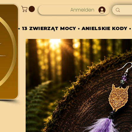
Anmelden
• 13 ZWIERZĄT MOCY • ANIELSKIE KODY •
• 13 ZWIERZĄT MOCY • ANIELSKIE KODY •