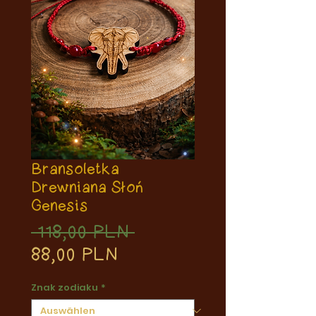
Bransoletka
Drewniana Słoń
Genesis
Standardpreis
 118,00 PLN 
Sale-
88,00 PLN
Preis
Znak zodiaku
*