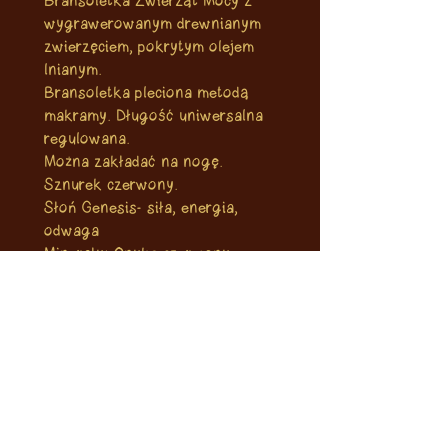
Bransoletka Zwierząt Mocy z
wygrawerowanym drewnianym
zwierzęciem, pokrytym olejem
lnianym.
Bransoletka pleciona metodą
makramy. Długość uniwersalna
regulowana.
Można zakładać na nogę.
Sznurek czerwony.
Słoń Genesis- siła, energia,
odwaga
Minerały: Onyks czerwony,
granat, jaspis czerwony