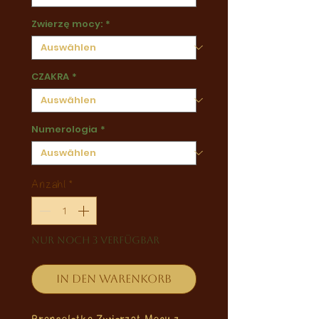
Zwierzę mocy:
*
CZAKRA
*
Numerologia
*
Anzahl
*
Nur noch 3 verfügbar
In den Warenkorb