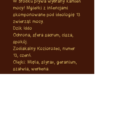
W środku pływa wybrany kamień
mocy! Mgiełki z intencjami
skomponowane pod ideologię 13
zwierząt mocy.
Dzik Iddo
Ochrona, sfera sacrum, cisza,
spokój.
Zodiakalny Koziorożec, numer
13, czerń.
Olejki: Mięta, styrax, geranium,
szałwia, werbena.