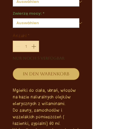
Zwierzę mocy:
*
Anzahl
*
Nur noch 5 verfügbar
In den Warenkorb
Mgiełki do ciała, ubrań, włosów
na bazie naturalnych olejków
eterycznych z witaminami.
Do sauny, samochodów i
wszelakich pomieszczeń (
łazienki, sypialni) 60 ml.