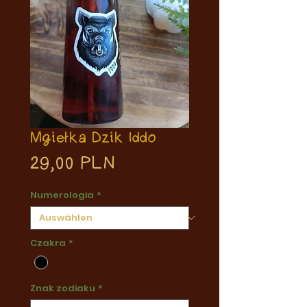
Mgiełka Dzik Iddo
Preis
29,00 PLN
Numerologia
*
Czakra
*
Znak zodiaku
*