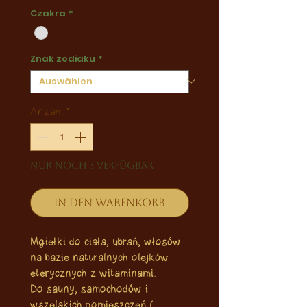
Czakra
*
Znak zodiaku
*
Anzahl
*
Nur noch 3 verfügbar
In den Warenkorb
Mgiełki do ciała, ubrań, włosów
na bazie naturalnych olejków
eterycznych z witaminami.
Do sauny, samochodów i
wszelakich pomieszczeń (