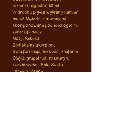
łazienki, sypialni) 60 ml.
W środku pływa wybrany kamień
mocy! Mgiełki z intencjami
skomponowane pod ideologię 13
zwierząt mocy.
Motyl Rebeka
Zodiakalny skorpion,
transformacja, lekkość, zaufanie
Olejki: grapefruit, rozmaryn,
kadzidłowiec, Palo Santo
,drzewo różane