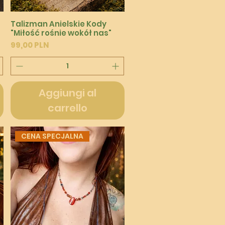
Vista rapida
Talizman Anielskie Kody
"Miłość rośnie wokół nas"
Prezzo
99,00 PLN
Aggiungi al
carrello
CENA SPECJALNA