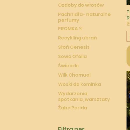
Ozdoby do włosów
T
Pachnidła- naturalne
p
perfumy
P
2
PROMKA %
Recykling ubrań
Słoń Genesis
Sowa Ofelia
Świeczki
Wilk Chamuel
Woski do kominka
Wydarzenia,
spotkania, warsztaty
Żaba Perida
Filtra per