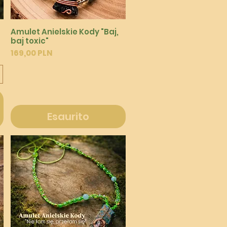
Vista rapida
Amulet Anielskie Kody "Baj,
baj toxic"
Prezzo
169,00 PLN
Esaurito