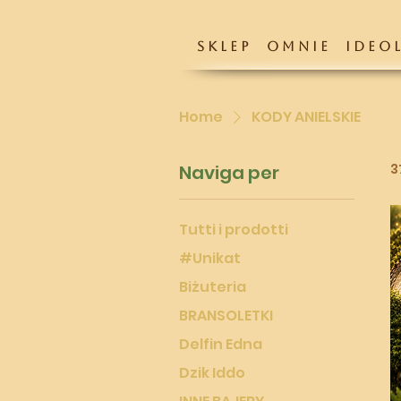
S K L E P
O M N I E
I D E O L
Home
KODY ANIELSKIE
Naviga per
3
Tutti i prodotti
#Unikat
Biżuteria
BRANSOLETKI
Delfin Edna
Dzik Iddo