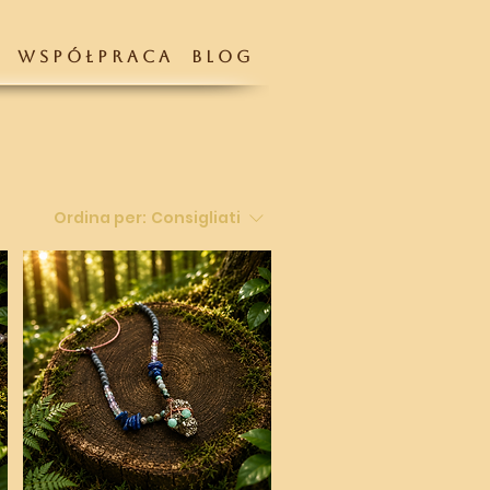
W S P Ó Ł P R A C A
B L O G
Ordina per:
Consigliati