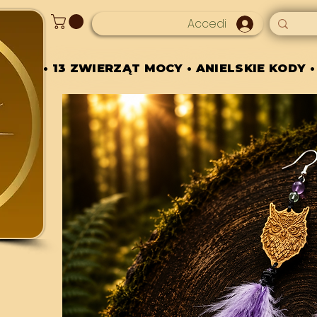
Accedi
• 13 ZWIERZĄT MOCY • ANIELSKIE KODY •
• 13 ZWIERZĄT MOCY • ANIELSKIE KODY •