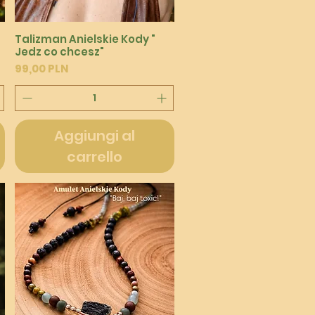
Vista rapida
Talizman Anielskie Kody "
Jedz co chcesz"
Prezzo
99,00 PLN
Aggiungi al
carrello