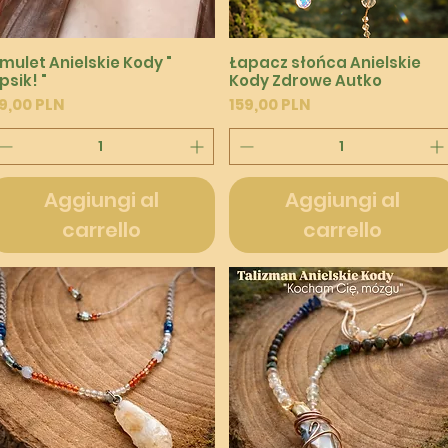
Vista rapida
Vista rapida
mulet Anielskie Kody "
Łapacz słońca Anielskie
psik! "
Kody Zdrowe Autko
rezzo
Prezzo
9,00 PLN
159,00 PLN
Aggiungi al
Aggiungi al
carrello
carrello