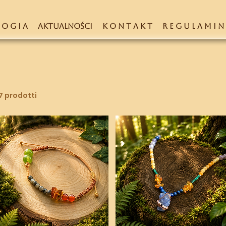
 O G I A
AKTUALNOŚCI
K O N T A K T
R E G U L A M I N
7 prodotti