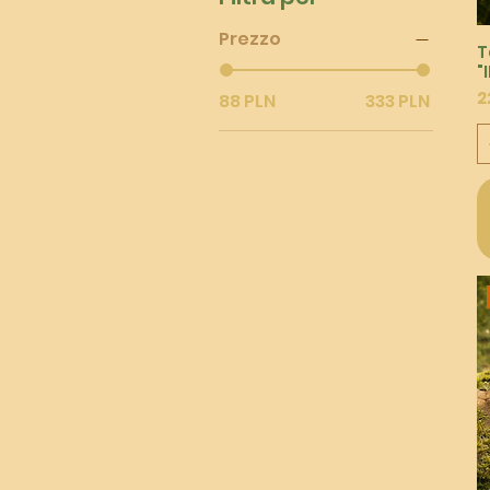
Prezzo
T
"
P
2
88 PLN
333 PLN