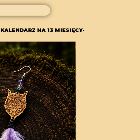
 KALENDARZ NA 13 MIESIĘCY•
 KALENDARZ NA 13 MIESIĘCY•