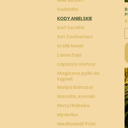
INNE BAJERY
Kadzidła
B
P
KODY ANIELSKIE
P
8
Koń Serafin
Kot Zachariasz
Królik Maat
Lama Zoja
Łapacze słońca
Magiczne pyłki do
kąpieli
Małpa Baltazar
Mazidła, kremiki
Motyl Rebeka
Mydełka
Niedźwiedź Priel