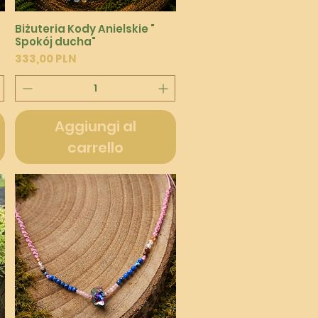
Vista rapida
Biżuteria Kody Anielskie "
Spokój ducha"
Prezzo
333,00 PLN
Aggiungi al
carrello