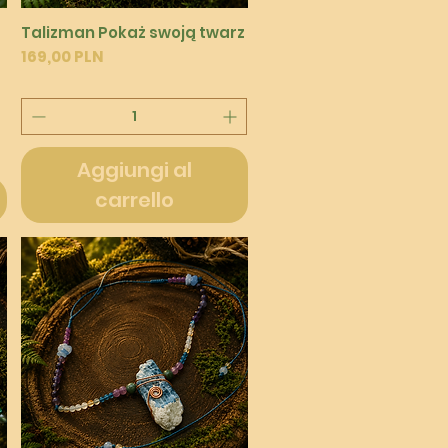
Vista rapida
Talizman Pokaż swoją twarz
Prezzo
169,00 PLN
Aggiungi al
carrello