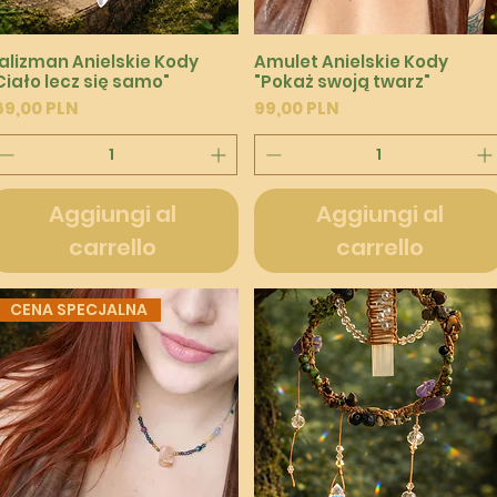
Vista rapida
Vista rapida
alizman Anielskie Kody
Amulet Anielskie Kody
Ciało lecz się samo"
"Pokaż swoją twarz"
rezzo
Prezzo
69,00 PLN
99,00 PLN
Aggiungi al
Aggiungi al
carrello
carrello
CENA SPECJALNA