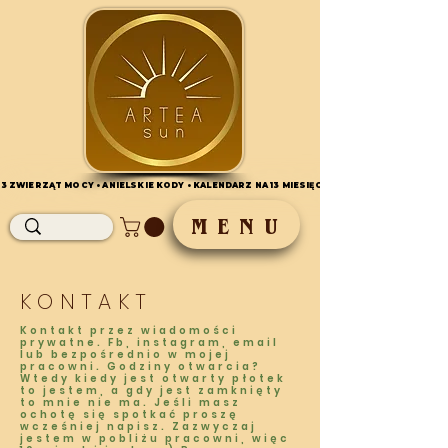
 13 ZWIERZĄT MOCY • ANIELSKIE KODY • KALENDARZ NA 13 MIESIĘCY•
 13 ZWIERZĄT MOCY • ANIELSKIE KODY • KALENDARZ NA 13 MIESIĘCY•
M E N U
KONTAKT
Kontakt przez wiadomości
prywatne. Fb, instagram, email
lub bezpośrednio w mojej
pracowni. Godziny otwarcia?
Wtedy kiedy jest otwarty płotek
to jestem, a gdy jest zamknięty
to mnie nie ma. Jeśli masz
ochotę się spotkać proszę
wcześniej napisz. Zazwyczaj
jestem w pobliżu pracowni, więc