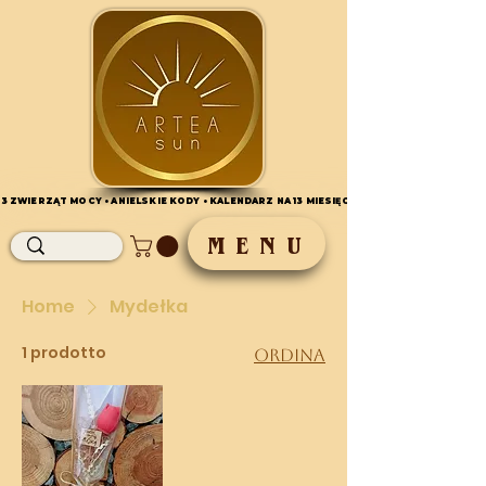
 13 ZWIERZĄT MOCY • ANIELSKIE KODY • KALENDARZ NA 13 MIESIĘCY•
 13 ZWIERZĄT MOCY • ANIELSKIE KODY • KALENDARZ NA 13 MIESIĘCY•
M E N U
Home
Mydełka
1 prodotto
Ordina