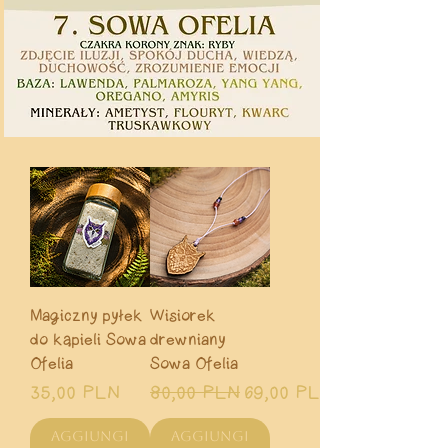
Magiczny pyłek
Wisiorek
do kąpieli Sowa
drewniany
Ofelia
Sowa Ofelia
Prezzo
Prezzo regolare
Prezzo scontato
35,00 PLN
80,00 PLN
69,00 PLN
Aggiungi
Aggiungi