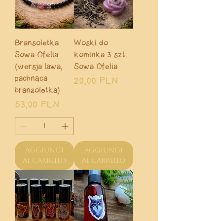
Bransoletka
Woski do
Sowa Ofelia
kominka 3 szt.
(wersja lawa,
Sowa Ofelia
pachnąca
Prezzo
20,00 PLN
bransoletka)
Prezzo
53,00 PLN
Aggiungi
Aggiungi
al carrello
al carrello