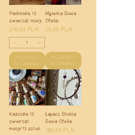
Pachnidła 13
Mgiełka Sowa
zwierząt mocy
Ofelia
Prezzo
Prezzo
315,00 PLN
29,00 PLN
Aggiungi
Aggiungi
al carrello
al carrello
Kadzidła 13
Łapacz Słońca
zwierząt
Sowa Ofelia
mocy/13 sztuk
Prezzo
169,00 PLN