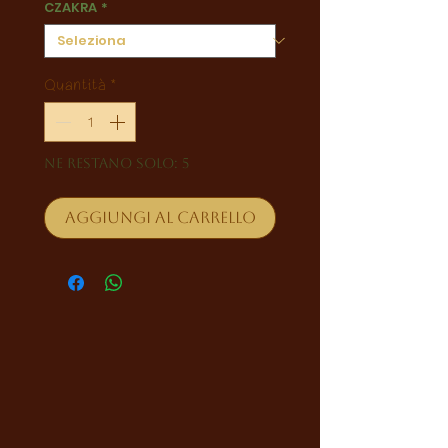
CZAKRA
*
Quantità
*
Ne restano solo: 5
Aggiungi al carrello