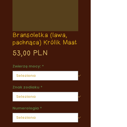
Bransoletka (lawa,
pachnąca) Królik Maat
Prezzo
53,00 PLN
Zwierzę mocy:
*
Znak zodiaku
*
Numerologia
*