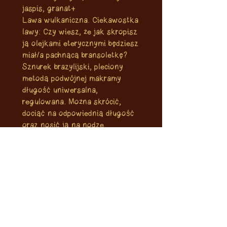
jaspis, granat+
Lawa wulkaniczna. Ciekawostka
lawy: Czy wiesz, że jak skropisz
ją olejkami eterycznymi będziesz
miał/a pachnącą bransoletkę?
Sznurek brazylijski, pleciony
metodą podwójnej makramy
długość uniwersalna,
regulowana. Można skrócić,
dociąć na odpowiednią długość
oraz nosić ją na nodze.
Kamienie mogą różnić się
odcieniami ze względu na swoją
naturalną strukturę, wybór
kolejności kamienia losowy.
Odcień sznurka może trochę
różnic się od pokazanego na
zdjęciu.