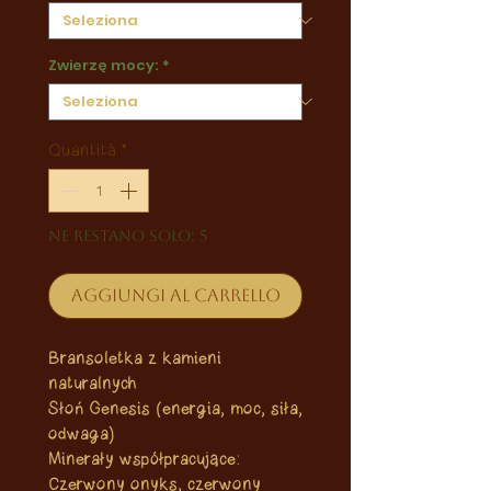
Zwierzę mocy:
*
Quantità
*
Ne restano solo: 5
Aggiungi al carrello
Bransoletka z kamieni
naturalnych
Słoń Genesis (energia, moc, siła,
odwaga)
Minerały współpracujące:
Czerwony onyks, czerwony