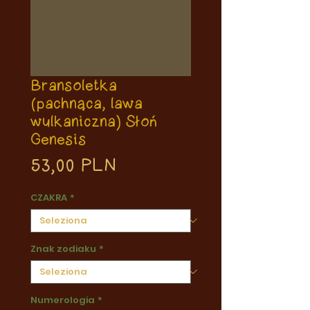
Bransoletka
(pachnąca, lawa
wulkaniczna) Słoń
Genesis
Prezzo
53,00 PLN
CZAKRA
*
Znak zodiaku
*
Numerologia
*