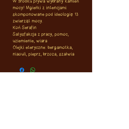
W środku pływa wybrany kamień
mocy! Mgiełki z intencjami
skomponowane pod ideologię 13
zwierząt mocy.
Koń Serafin
Satysfakcja z pracy, pomoc,
uziemienie, wiara
Olejki eteryczne: bergamotka,
niaouli, pieprz, brzoza, szałwia