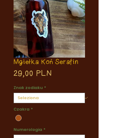
Mgiełka Koń Serafin
Prezzo
29,00 PLN
Znak zodiaku
*
Czakra
*
Numerologia
*