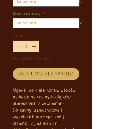
Zwierzę mocy:
*
Quantità
*
Ne restano solo: 5
Aggiungi al carrello
Mgiełki do ciała, ubrań, włosów
na bazie naturalnych olejków
eterycznych z witaminami.
Do sauny, samochodów i
wszelakich pomieszczeń (
łazienki, sypialni) 60 ml.