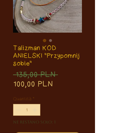
Talizman KOD
ANIELSKI "Przypomnij
sobie"
Prezzo
 135,00 PLN 
Prezzo
regolare
100,00 PLN
scontato
Quantità
*
Ne restano solo: 1