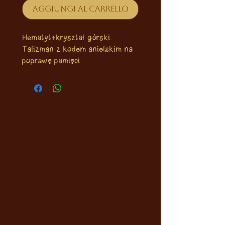
Aggiungi al carrello
Hematyt+kryształ górski.
Talizman z kodem anielskim na
poprawę pamięci.