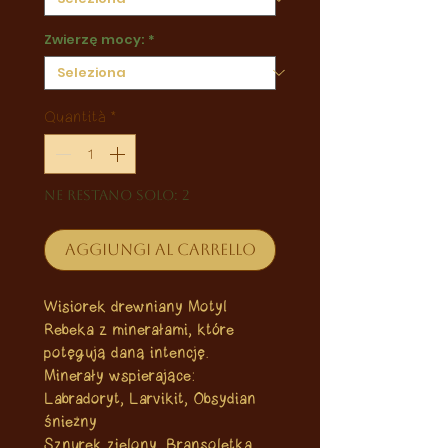
Zwierzę mocy:
*
Quantità
*
Ne restano solo: 2
Aggiungi al carrello
Wisiorek drewniany Motyl
Rebeka z minerałami, które
potęgują daną intencję.
Minerały wspierające:
Labradoryt, Larvikit, Obsydian
śnieżny
Sznurek zielony. Bransoletka