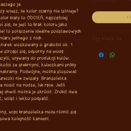
 naszego ja.
zy wiesz, że kolor czarny nie istnieje?
+
olor biały to ODCIEŃ, najczęściej
i się, że jest to brak koloru jako
l to połączenie idealne podstawowych
Czy wiesz, że...
miaru jednego z nich.
nurek woskowany o grubości ok. 1
Lawa wulkaniczna
e strzępi się, odporny na wodę.
eterycznych? Doda
lii, używany do produkcji butów.
się pachnąca bran
akości ze srebrnymi, kuleczkami próby
ą makramy. Podwójne, można stosować
nureczki nie zwisały. Bransoletka
 nosić na nodze, lub ręce. Jeśli
j chwili można je skrócić. Zrobić dwa
 uciąć i lekko podpalić.
nny, więc bransoletka może różnić się
osowa kolejność kamieni.