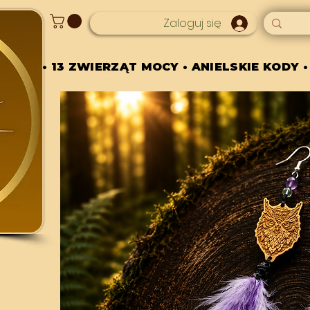
Zaloguj się
• 13 ZWIERZĄT MOCY • ANIELSKIE KODY •
• 13 ZWIERZĄT MOCY • ANIELSKIE KODY •