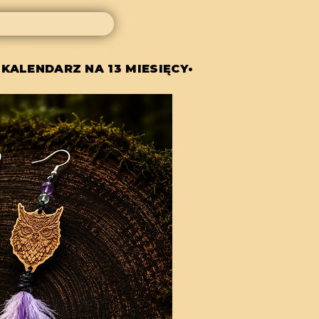
 KALENDARZ NA 13 MIESIĘCY•
 KALENDARZ NA 13 MIESIĘCY•