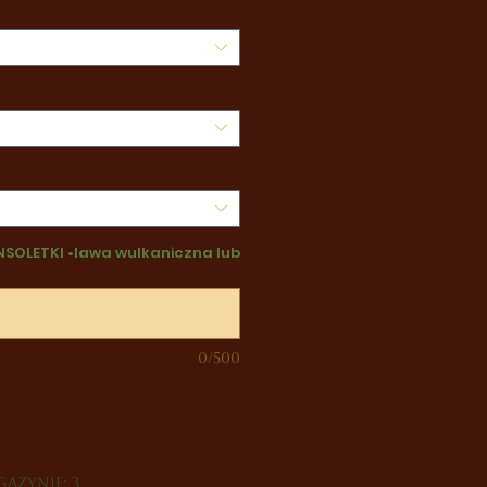
NSOLETKI •lawa wulkaniczna lub
0/500
azynie: 3