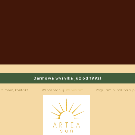
Darmowa wysyłka już od 199zł
O mnie, kontakt
Współpracuj.
Wspieram
Regulamin, polityka 
ARTEA
SUN