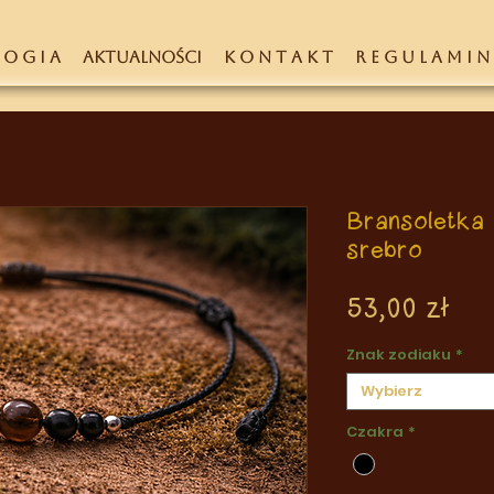
 O G I A
AKTUALNOŚCI
K O N T A K T
R E G U L A M I N
Bransoletka 
srebro
Ce
53,00 zł
Znak zodiaku
*
Wybierz
Czakra
*