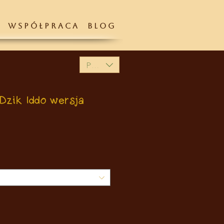
W S P Ó Ł P R A C A
B L O G
PLN (zł)
Dzik Iddo wersja
na