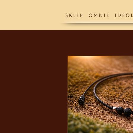
S K L E P
O M N I E
I D E O L