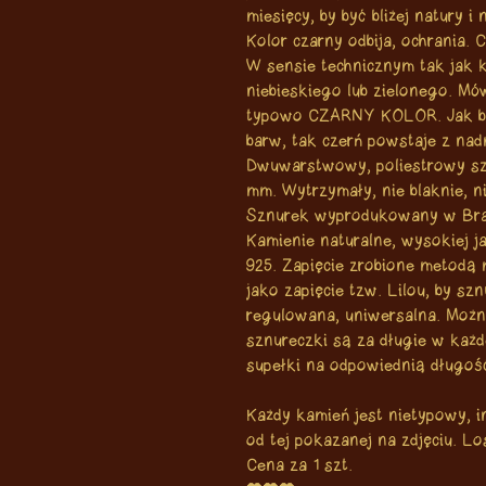
miesięcy, by być bliżej natury i
Kolor czarny odbija, ochrania. C
W sensie technicznym tak jak k
niebieskiego lub zielonego. Mów
typowo CZARNY KOLOR. Jak bie
barw, tak czerń powstaje z nad
Dwuwarstwowy, poliestrowy sz
mm. Wytrzymały, nie blaknie, ni
Sznurek wyprodukowany w Brazy
Kamienie naturalne, wysokiej j
925. Zapięcie zrobione metod
jako zapięcie tzw. Lilou, by sz
regulowana, uniwersalna. Można
sznureczki są za długie w każde
supełki na odpowiednią długość,
Każdy kamień jest nietypowy, i
od tej pokazanej na zdjęciu. L
Cena za 1 szt.