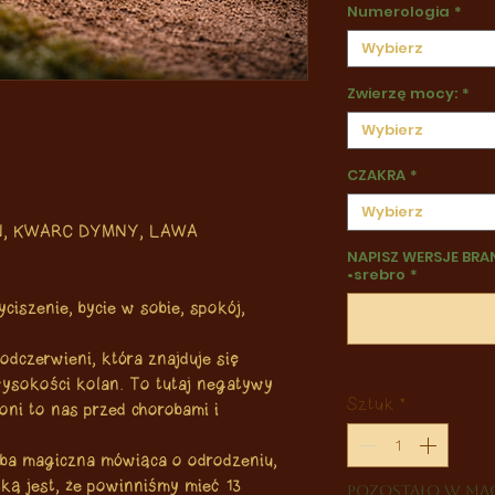
Numerologia
*
Wybierz
Zwierzę mocy:
*
Wybierz
CZAKRA
*
Wybierz
N, KWARC DYMNY, LAWA
NAPISZ WERSJE BRA
•srebro
*
ciszenie, bycie w sobie, spokój,
dczerwieni, która znajduje się
ysokości kolan. To tutaj negatywy
Sztuk
*
oni to nas przed chorobami i
czba magiczna mówiąca o odrodzeniu,
ką jest, że powinniśmy mieć 13
Pozostało w mag