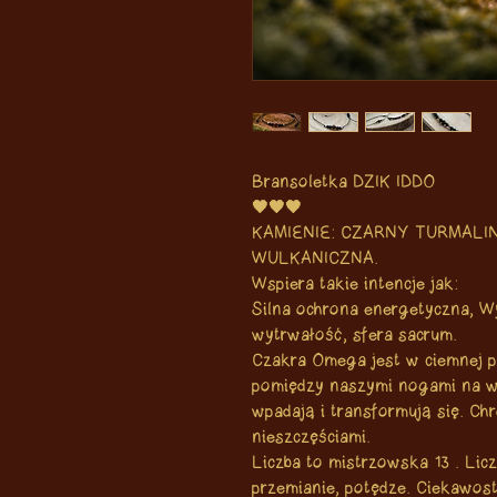
Bransoletka DZIK IDDO
🖤🖤🖤
KAMIENIE: CZARNY TURMALI
WULKANICZNA.
Wspiera takie intencje jak:
Silna ochrona energetyczna, Wy
wytrwałość, sfera sacrum.
Czakra Omega jest w ciemnej po
pomiędzy naszymi nogami na w
wpadają i transformują się. Chr
nieszczęściami.
Liczba to mistrzowska 13 . Li
przemianie, potędze. Ciekawost